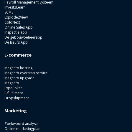
Payroll Management Systeem
Invest2Learn
SCMS
Explode2View
ColdNext
Online Sales App
Inspectie app
De gebouwbeheerapp
De Beurs App
E-commerce
Magento hosting
Magento overstap service
Magento upgrade
Magento
Expo loket
E-fulfilment
Dropshipment
Marketing
Zoekwoord analyse
Online marketingplan