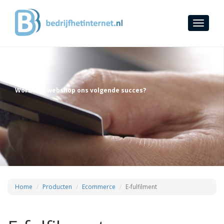
Toggle
navigati
Wordt uw webshop ons volgende succes?
Home
Producten
Ecommerce
E-fulfilment