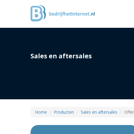
Sales en aftersales
Home
Producten
Sales en aftersales
Offer