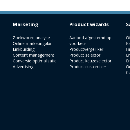
Marketing
Product wizards
S
Zoekwoord analyse
Aanbod afgestemd op
Of
Online marketingplan
voorkeur
K
Linkbuilding
Productvergelijker
Fi
Content management
Product selector
En
Conversie optimalisatie
Product keuzeselector
Em
Advertising
Product customizer
On
Co