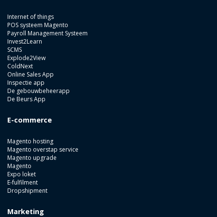
Internet of things
POS systeem Magento
Payroll Management Systeem
Invest2Learn
SCMS
Explode2View
ColdNext
Online Sales App
Inspectie app
De gebouwbeheerapp
De Beurs App
E-commerce
Magento hosting
Magento overstap service
Magento upgrade
Magento
Expo loket
E-fulfilment
Dropshipment
Marketing