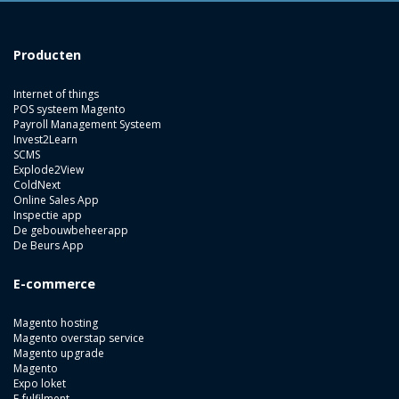
Producten
Internet of things
POS systeem Magento
Payroll Management Systeem
Invest2Learn
SCMS
Explode2View
ColdNext
Online Sales App
Inspectie app
De gebouwbeheerapp
De Beurs App
E-commerce
Magento hosting
Magento overstap service
Magento upgrade
Magento
Expo loket
E-fulfilment