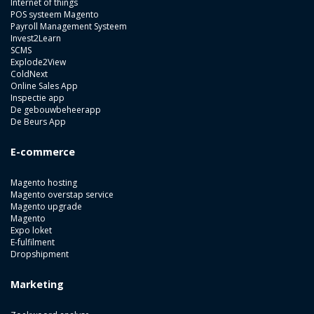
Internet of things
POS systeem Magento
Payroll Management Systeem
Invest2Learn
SCMS
Explode2View
ColdNext
Online Sales App
Inspectie app
De gebouwbeheerapp
De Beurs App
E-commerce
Magento hosting
Magento overstap service
Magento upgrade
Magento
Expo loket
E-fulfilment
Dropshipment
Marketing