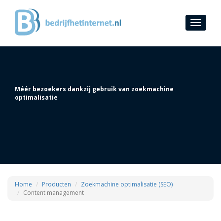
Toggle
navigati
Méér bezoekers dankzij gebruik van zoekmachine
optimalisatie
Home
Producten
Zoekmachine optimalisatie (SEO)
Content management